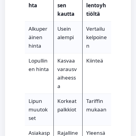
hta
sen
lentoyh
kautta
tiöltä
Alkuper
Usein
Vertailu
äinen
alempi
kelpoine
hinta
n
Lopullin
Kasvaa
Kiinteä
en hinta
varausv
aiheess
a
Lipun
Korkeat
Tariffin
muutok
palkkiot
mukaan
set
Asiakasp
Rajalline
Yleensä