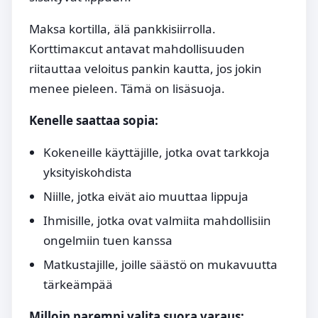
Maksa kortilla, älä pankkisiirrolla.
Korttimaксut antavat mahdollisuuden
riitauttaa veloitus pankin kautta, jos jokin
menee pieleen. Tämä on lisäsuoja.
Kenelle saattaa sopia:
Kokeneille käyttäjille, jotka ovat tarkkoja
yksityiskohdista
Niille, jotka eivät aio muuttaa lippuja
Ihmisille, jotka ovat valmiita mahdollisiin
ongelmiin tuen kanssa
Matkustajille, joille säästö on mukavuutta
tärkeämpää
Milloin parempi valita suora varaus: