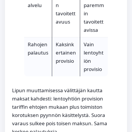
alvelu
n
paremm
tavoitett
in
avuus
tavoitett
avissa
Rahojen
Kaksink
Vain
palautus
ertainen
lentoyht
provisio
iön
provisio
Lipun muuttamisessa välittäjän kautta
maksat kahdesti: lentoyhtiön provision
tariffin ehtojen mukaan plus toimiston
korotuksen pyynnön käsittelystä. Suora
varaus sulkee pois toisen maksun. Sama
koskee palautuksia.