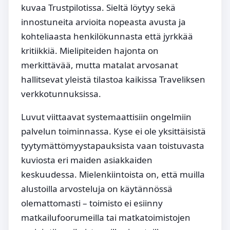
kuvaa Trustpilotissa. Sieltä löytyy sekä
innostuneita arvioita nopeasta avusta ja
kohteliaasta henkilökunnasta että jyrkkää
kritiikkiä. Mielipiteiden hajonta on
merkittävää, mutta matalat arvosanat
hallitsevat yleistä tilastoa kaikissa Traveliksen
verkkotunnuksissa.
Luvut viittaavat systemaattisiin ongelmiin
palvelun toiminnassa. Kyse ei ole yksittäisistä
tyytymättömyystapauksista vaan toistuvasta
kuviosta eri maiden asiakkaiden
keskuudessa. Mielenkiintoista on, että muilla
alustoilla arvosteluja on käytännössä
olemattomasti – toimisto ei esiinny
matkailufoorumeilla tai matkatoimistojen