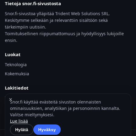
Tietoja snor.fi-sivustosta
Snor.fi-sivustoa ylläpitää Trident Web Solutions SRL.
Keskitymme selkeään ja relevanttiin sisältöön sekä
tärkeimpiin uutisiin.
Toimituksellinen riippumattomuus ja hyödyllisyys lukijoille
ensin.
Luokat
Teknologia
Kokemuksia
Lakitiedot
Yhteystiedot
×
Snor.fi käyttää evästeitä sivuston olennaisten
Käyttöehdot
ominaisuuksien, analytiikan ja personoinnin kannalta.
Valitse mieltymyksesi.
Tietoja snor.fi – sivustosta
Lue lisää
Hylätä
Hyväksy