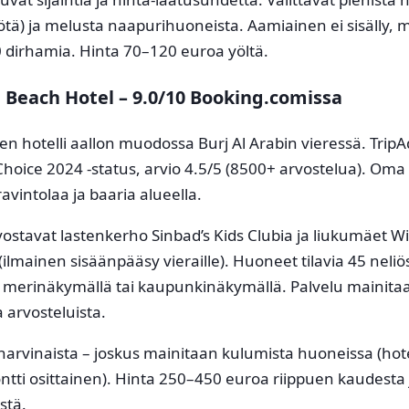
ötä) ja melusta naapurihuoneista. Aamiainen ei sisälly,
 dirhamia. Hinta 70–120 euroa yöltä.
 Beach Hotel – 9.0/10 Booking.comissa
en hotelli aallon muodossa Burj Al Arabin vieressä. TripA
 Choice 2024 -status, arvio 4.5/5 (8500+ arvostelua). Oma
ravintolaa ja baaria alueella.
ostavat lastenkerho Sinbad’s Kids Clubia ja liukumäet W
ilmainen sisäänpääsy vieraille). Huoneet tilavia 45 neliö
 merinäkymällä tai kaupunkinäkymällä. Palvelu mainita
ta arvosteluista.
n harvinaista – joskus mainitaan kulumista huoneissa (hote
tti osittainen). Hinta 250–450 euroa riippuen kaudesta 
stä.