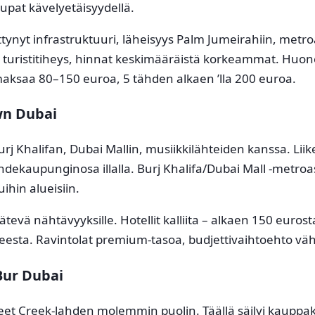
aupat kävelyetäisyydellä.
ttynyt infrastruktuuri, läheisyys Palm Jumeirahiin, met
– turistitiheys, hinnat keskimääräistä korkeammat. Huo
maksaa 80–150 euroa, 5 tähden alkaen ’lla 200 euroa.
n Dubai
rj Khalifan, Dubai Mallin, musiikkilähteiden kanssa. Lii
iihdekaupunginosa illalla. Burj Khalifa/Dubai Mall -metr
ihin alueisiin.
kätevä nähtävyyksille. Hotellit kalliita – alkaen 150 eurost
esta. Ravintolat premium-tasoa, budjettivaihtoehto vä
Bur Dubai
eet Creek-lahden molemmin puolin. Täällä säilyi kaupp