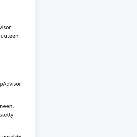
visor
isuuteen
ipAdvisor
ineen,
istetty
 huoneista