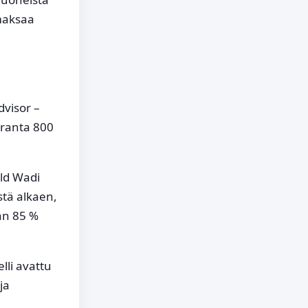
 maksaa
dvisor –
 ranta 800
ild Wadi
stä alkaen,
an 85 %
lli avattu
ja