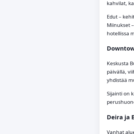
kahvilat, k
Edut – kehi
Miinukset 
hotellissa 
Downtow
Keskusta Bu
päivällä, v
yhdistää mu
Sijainti on 
perushuone
Deira ja 
Vanhat alu