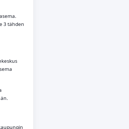
roasema.
ne 3 tähden
kekeskus
oasema
a
hän.
akaupungin