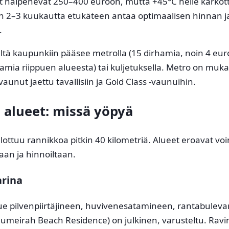
put halpenevat 250–400 euroon, mutta +45°C helle karkot
 2–3 kuukautta etukäteen antaa optimaalisen hinnan j
.
tä kaupunkiin pääsee metrolla (15 dirhamia, noin 4 euroa
amia riippuen alueesta) tai kuljetuksella. Metro on muka
vaunut jaettu tavallisiin ja Gold Class -vaunuihin.
 alueet: missä yöpyä
ottuu rannikkoa pitkin 40 kilometriä. Alueet eroavat vo
an ja hinnoiltaan.
rina
ue pilvenpiirtäjineen, huvivenesatamineen, rantabuleva
Jumeirah Beach Residence) on julkinen, varusteltu. Ravin