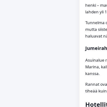
henki – mau
lahden yli 1
Tunnelma o
mutta siiste
haluavat n
Jumeira
Asuinalue r
Marina, kal
kanssa.
Rannat ovat
tiheää kuin
Hotelli