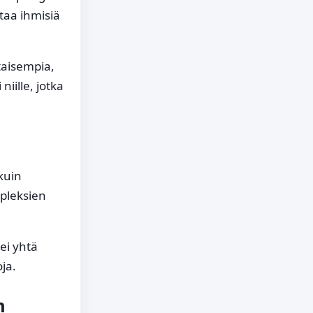
ttaa ihmisiä
taisempia,
niille, jotka
kuin
mpleksien
ei yhtä
ja.
n