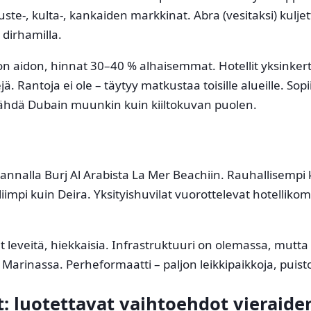
ste-, kulta-, kankaiden markkinat. Abra (vesitaksi) kulje
 dirhamilla.
n aidon, hinnat 30–40 % alhaisemmat. Hotellit yksinker
jä. Rantoja ei ole – täytyy matkustaa toisille alueille. Sopii 
ähdä Dubain muunkin kuin kiiltokuvan puolen.
h
annalla Burj Al Arabista La Mer Beachiin. Rauhallisempi 
liimpi kuin Deira. Yksityishuvilat vuorottelevat hotelliko
 leveitä, hiekkaisia. Infrastruktuuri on olemassa, mutta 
 Marinassa. Perheformaatti – paljon leikkipaikkoja, puisto
t: luotettavat vaihtoehdot vieraide