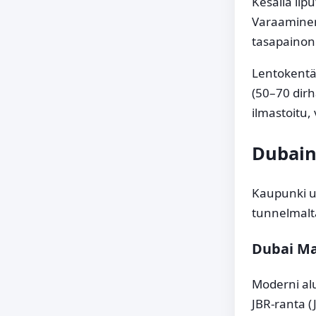
Kesällä li
Varaaminen
tasapainon
Lentokentäl
(50–70 dirh
ilmastoitu, 
Dubain
Kaupunki ul
tunnelmalta
Dubai Ma
Moderni al
JBR-ranta (