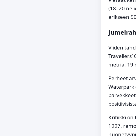
(18–20 neli
erikseen 50
Jumeirah
Viiden tähd
Travellers’
metriä, 19 
Perheet arv
Waterpark (
parvekkeet
positiivisis
Kritiikki o
1997, remon
huonetyypi