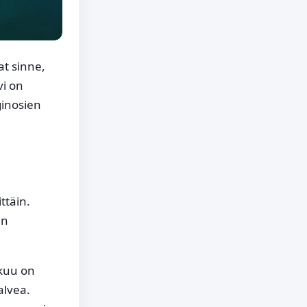
at sinne,
vi on
ginosien
ttäin.
en
skuu on
alvea.