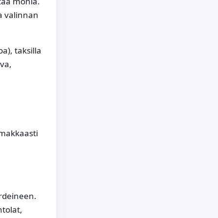
taa monia.
a valinnan
), taksilla
va,
imakkaasti
rdeineen.
tolat,