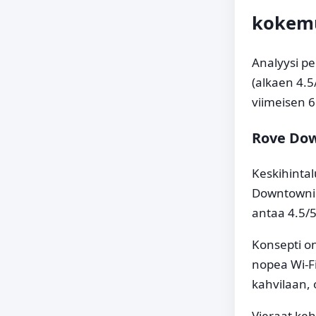
kokemu
Analyysi pe
(alkaen 4.
viimeisen 6
Rove Dow
Keskihintalu
Downtownis
antaa 4.5/5
Konsepti o
nopea Wi-Fi,
kahvilaan, 
Vieraat keh