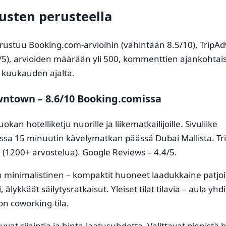
sten perusteella
rustuu Booking.com-arvioihin (vähintään 8.5/10), TripAd
5/5), arvioiden määrään yli 500, kommenttien ajankohta
 kuukauden ajalta.
ntown – 8.6/10 Booking.comissa
okan hotelliketju nuorille ja liikematkailijoille. Sivuliike
sa 15 minuutin kävelymatkan päässä Dubai Mallista. Tr
 (1200+ arvostelua). Google Reviews – 4.4/5.
n minimalistinen – kompaktit huoneet laadukkaine patjo
 älykkäät säilytysratkaisut. Yleiset tilat tilavia – aula yhd
on coworking-tila.
uvat sijaintia ja hinta-laatusuhdetta. Valittavat pienistä