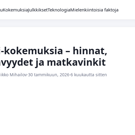
vu
Kokemuksia
Julkkikset
Teknologia
Mielenkiintoisia faktoja
-kokemuksia – hinnat,
vyydet ja matka­vinkit
Mikko Mihailov
·
30 tammikuun, 2026
·
6 kuukautta sitten