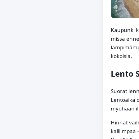
Kaupunki ka
missä ennen
lämpimämpi
kokoisia.
Lento 
Suorat lenn
Lentoaika o
myöhään ill
Hinnat vaih
kalliimpaa 