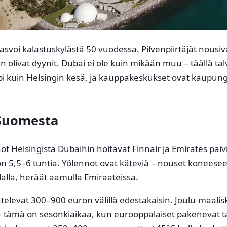
svoi kalastuskylästä 50 vuodessa. Pilvenpiirtäjät nousiv
 olivat dyynit. Dubai ei ole kuin mikään muu – täällä tal
 kuin Helsingin kesä, ja kauppakeskukset ovat kaupun
Suomesta
ot Helsingistä Dubaihin hoitavat Finnair ja Emirates päivi
n 5,5–6 tuntia. Yölennot ovat käteviä – nouset koneese
alla, heräät aamulla Emiraateissa.
televat 300–900 euron välillä edestakaisin. Joulu-maali
– tämä on sesonkiaikaa, kun eurooppalaiset pakenevat t